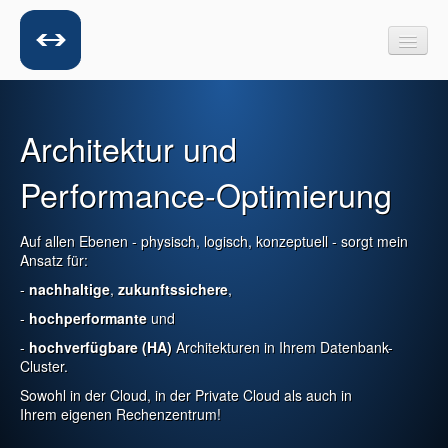
Profil
Architektur und
IT-Transformationsprojekte
Performance-Optimierung
Datenbank-Expertise
Referenzen
Auf allen Ebenen - physisch, logisch, konzeptuell - sorgt mein
Kontakt
Ansatz für:
-
nachhaltige
,
zukunftssichere
,
Datenschutz
-
hochperformante
und
English version
-
hochverfügbare (HA)
Architekturen in Ihrem Datenbank-
Cluster.
Sowohl in der Cloud, in der Private Cloud als auch in
Ihrem eigenen Rechenzentrum!